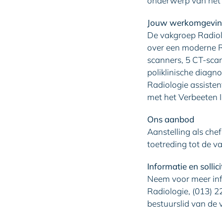
onderwerp van het o
Jouw werkomgevi
De vakgroep Radiolo
over een moderne Ra
scanners, 5 CT-scan
poliklinische diagn
Radiologie assiste
met het Verbeeten In
Ons aanbod
Aanstelling als che
toetreding tot de v
Informatie en sollici
Neem voor meer inf
Radiologie, (013) 2
bestuurslid van de