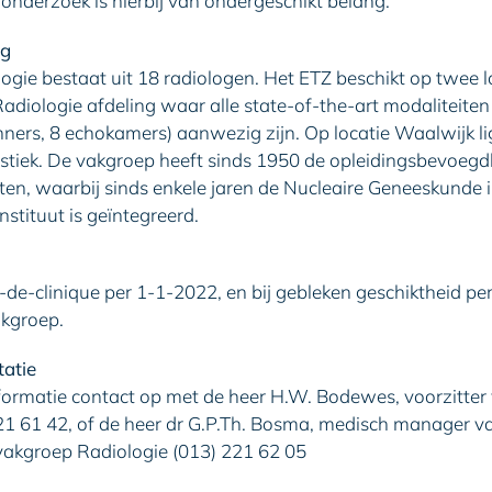
nderzoek is hierbij van ondergeschikt belang.
ng
gie bestaat uit 18 radiologen. Het ETZ beschikt op twee lo
diologie afdeling waar alle state-of-the-art modaliteiten
ners, 8 echokamers) aanwezig zijn. Op locatie Waalwijk li
ostiek. De vakgroep heeft sinds 1950 de opleidingsbevoegd
nten, waarbij sinds enkele jaren de Nucleaire Geneeskunde
stituut is geïntegreerd.
f-de-clinique per 1-1-2022, en bij gebleken geschiktheid p
akgroep.
tatie
ormatie contact op met de heer H.W. Bodewes, voorzitter
21 61 42, of de heer dr G.P.Th. Bosma, medisch manager va
 vakgroep Radiologie (013) 221 62 05