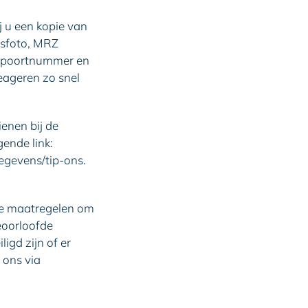
j u een kopie van
asfoto, MRZ
aspoortnummer en
eageren zo snel
ienen bij de
ende link:
egevens/tip-ons.
e maatregelen om
eoorloofde
igd zijn of er
 ons via