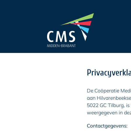
Sk
google-site-verification: google1cb679449aecc501.html
to
co
Privacyverkl
De Coöperatie Medi
aan Hilvarenbeeks
5022 GC Tilburg, i
weergegeven in dez
Contactgegevens: