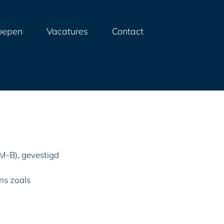
oepen
Vacatures
Contact
M-B), gevestigd
ns zoals