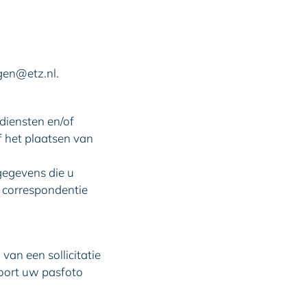
agen@etz.nl.
iensten en/of
f het plaatsen van
gegevens die u
n correspondentie
an een sollicitatie
hoort uw pasfoto