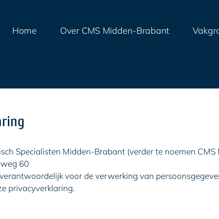
ip
Home
Over CMS Midden-Brabant
Vakgr
ntent
aring
sch Specialisten Midden-Brabant (verder te noemen CMS 
eweg 60
s verantwoordelijk voor de verwerking van persoonsgegeve
e privacyverklaring.