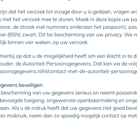
zijn dat het verzoek tot inzage door u is gedaan, vragen wi
js met het verzoek mee te sturen. Maak in deze kopie uw p
zone, de strook met nummers onderaan het paspoort), p
r (BSN) zwart. Dit ter bescherming van uw privacy. We r
rlijk binnen vier weken, op uw verzoek.
ierbij op dat u de mogelijkheid heeft om een klacht in te d
ouder, de Autoriteit Persoonsgegevens. Dat kan via de volg
ersoonsgegevens.nl/nl/contact-met-de-autoriteit-persoonsg
gevens beveiligen
bescherming van uw gegevens serieus en neemt passend
 onbevoegde toegang, ongewenste openbaarmaking en ong
aan. Als u de indruk heeft dat uw gegevens niet goed beveil
an misbruik, neem dan zo spoedig mogelijk contact op met