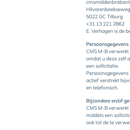
cmsmiddenbrabant
Hilvarenbeekseweg
5022 GC Tilburg
+31 13 221 2862
E. Verhagen is de be
Persoonsgegevens 
CMS M-B verwerkt 
omdat u deze zelf a
een sollicitatie.
Persoonsgegevens d
actief verstrekt bi
en telefonisch.
Bijzondere en/of g
CMS M-B verwerkt pe
middels een sollici
ook tot de te verw