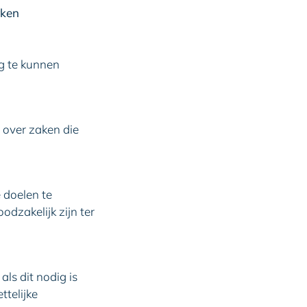
rken
g te kunnen
over zaken die
 doelen te
dzakelijk zijn ter
ls dit nodig is
telijke